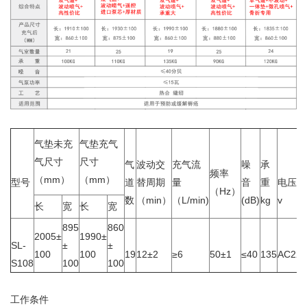
气垫未充
气垫充气
气尺寸
尺寸
气
波动交
充气流
噪
承
频率
（mm）
（mm）
型号
道
替周期
量
音
重
电压
（Hz）
数
（min）
（L/min)
(dB)
kg
v
长
宽
长
宽
895
860
2005±
1990±
SL-
±
±
100
100
19
12±2
≥6
50±1
≤40
135
AC220
S108
100
100
工作条件